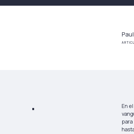
Paul
ARTIC
En el
vangu
para 
hasta